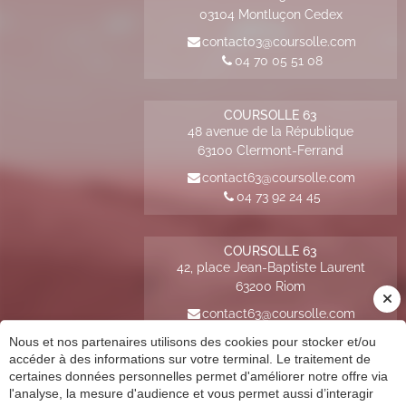
03104
Montluçon Cedex
contact03@coursolle.com
04 70 05 51 08
COURSOLLE 63
48 avenue de la République
63100
Clermont-Ferrand
contact63@coursolle.com
04 73 92 24 45
COURSOLLE 63
42, place Jean-Baptiste Laurent
63200
Riom
contact63@coursolle.com
04 73 92 24 45
Nous et nos partenaires utilisons des cookies pour stocker et/ou
×
accéder à des informations sur votre terminal. Le traitement de
certaines données personnelles permet d'améliorer notre offre via
COURSOLLE 23
l'analyse, la mesure d'audience et vous permet aussi d’interagir
Découvrez notre guide Facturation
9 place de l'hôtel de ville