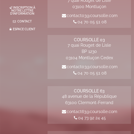
7 quai Rouget de Lisle
03100
Montluçon
INSCRIPTION À
NOTRE LETTRE
D'INFORMATION
contact03@coursolle.com
04 70 05 51 08
CONTACT
ESPACE CLIENT
COURSOLLE 03
7 quai Rouget de Lisle
BP
1230
03104
Montluçon Cedex
contact03@coursolle.com
04 70 05 51 08
COURSOLLE 63
48 avenue de la République
63100
Clermont-Ferrand
contact63@coursolle.com
04 73 92 24 45